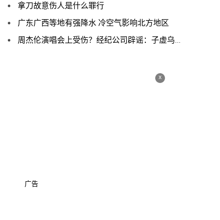
拿刀故意伤人是什么罪行
广东广西等地有强降水 冷空气影响北方地区
周杰伦演唱会上受伤？经纪公司辟谣：子虚乌有、他身体没问题
x
广告