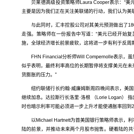
贝莱德高级投资策略师Laura Cooper表示
主要是因为我们正在关注美联储的行动，我们认为美
与此同时，汇丰控股公司对其美元预测做出了1
走强。策略师在一份报告中写道：“美元已经开始复
施，全球经济增长前景疲软，这将进一步有利于反周期
FHN Financial分析师Will Compern
似乎表明，最终利率高位的长期暂停将支撑美元在未
货膨胀的压力。”
纽约联储行长约翰·威廉姆斯周四晚间表示，美国
继续加息。达拉斯行长洛里·洛根 （Lorie Loga
时也暗示利率可能必须进一步上升才能使通胀率回到2
以Michael Hartnett为首美国银行策略
陆的前景，并推动未来两个月股市抛售。硬着陆的共识