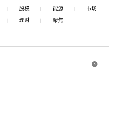
股权
能源
市场
理财
聚焦
x