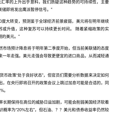
：“美元汇率的上升出乎意料，我们质疑这种趋势的可持续性，主要
联储即将发出鹰派暂停信号。”
80度大转变，预测鉴于全球经济前景疲弱，美元将在明年继续
苏或升值，这种复苏可以持续更长时间。 随着紧缩政策的实
的美元。”
olle表示，虽然市场预计降息将于明年第二季度开始，但当前美联储的态度
来一年走强。美元走强会导致更便宜的进口商品，从而减轻通
货币政策“处于良好状态”，但官员们需要分析数据来决定如何
n） 指出，在央行即将召开的政策会议上跳过加息可能是合适的，同
%。
师表示，利率长期保持在高位的威胁日益加剧，可能会削弱美国经济软着
概率为“20%左右”，但石油、？？美元和债券收益率仍然较