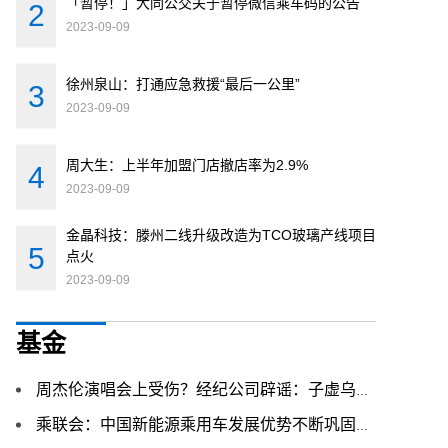
「暂停！」大同公交关于暂停微信乘车码的公告
2023-09-09
徐州泉山：打通应急救援“最后一公里”
2023-09-09
周大生：上半年加盟门店撤店率为2.9%
2023-09-09
金晶科技：滕州二线升级改造为TCO玻璃产线项目
点火
2023-09-09
基金
周杰伦演唱会上受伤？经纪公司辟谣：子虚乌有、他身体没问题
乘联会：中国新能源乘用车发展优势不断巩固和扩大