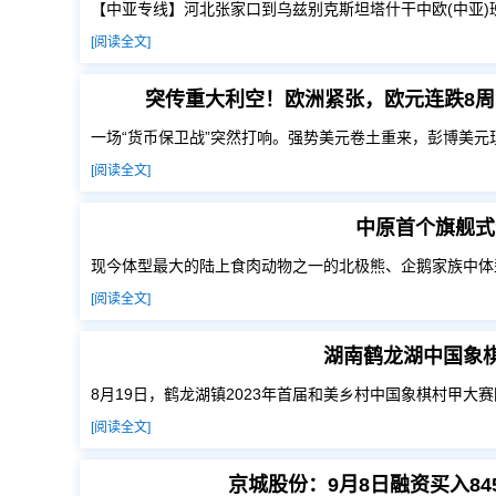
【中亚专线】河北张家口到乌兹别克斯坦塔什干中欧(中亚)
[阅读全文]
突传重大利空！欧洲紧张，欧元连跌8周
一场“货币保卫战”突然打响。强势美元卷土重来，彭博美元
[阅读全文]
中原首个旗舰式
现今体型最大的陆上食肉动物之一的北极熊、企鹅家族中体
[阅读全文]
湖南鹤龙湖中国象棋
8月19日，鹤龙湖镇2023年首届和美乡村中国象棋村甲大
[阅读全文]
京城股份：9月8日融资买入845