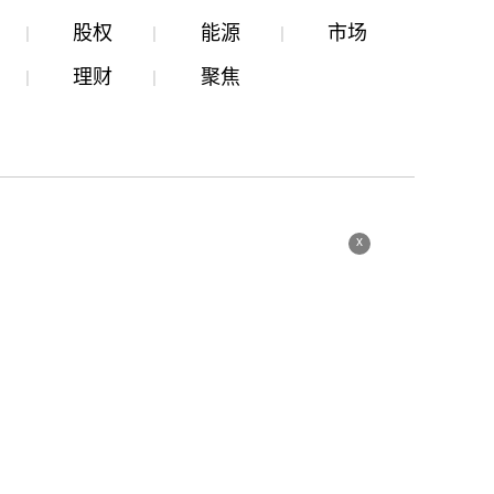
股权
能源
市场
理财
聚焦
x